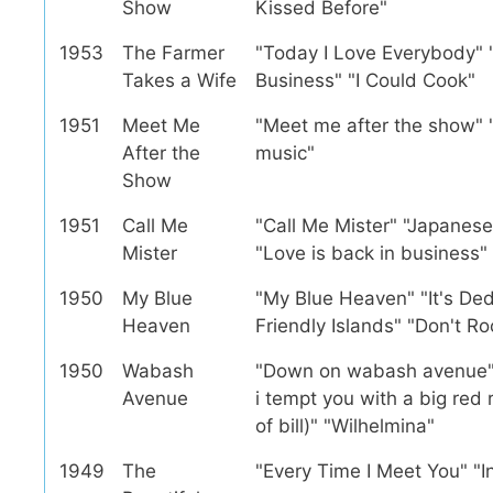
Show
Kissed Before"
1953
The Farmer
"Today I Love Everybody" 
Takes a Wife
Business" "I Could Cook"
1951
Meet Me
"Meet me after the show" "B
After the
music"
Show
1951
Call Me
"Call Me Mister" "Japanese 
Mister
"Love is back in business"
1950
My Blue
"My Blue Heaven" "It's De
Heaven
Friendly Islands" "Don't R
1950
Wabash
"Down on wabash avenue" "I
Avenue
i tempt you with a big red
of bill)" "Wilhelmina"
1949
The
"Every Time I Meet You" "I