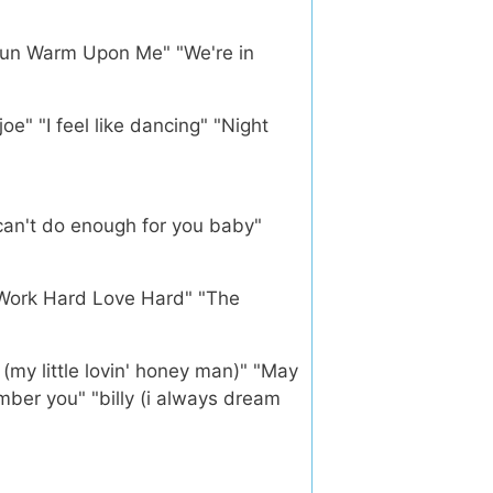
 Sun Warm Upon Me" "We're in
oe" "I feel like dancing" "Night
t can't do enough for you baby"
 Work Hard Love Hard" "The
my little lovin' honey man)" "May
mber you" "billy (i always dream