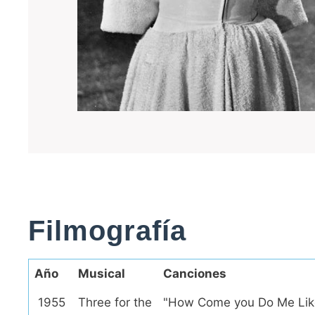
Filmografía
Año
Musical
Canciones
1955
Three for the
"How Come you Do Me Like 