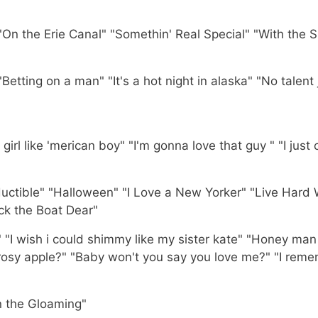
"On the Erie Canal" "Somethin' Real Special" "With the
etting on a man" "It's a hot night in alaska" "No talent j
girl like 'merican boy" "I'm gonna love that guy " "I jus
ductible" "Halloween" "I Love a New Yorker" "Live Hard
ock the Boat Dear"
 wish i could shimmy like my sister kate" "Honey man (
 rosy apple?" "Baby won't you say you love me?" "I reme
n the Gloaming"