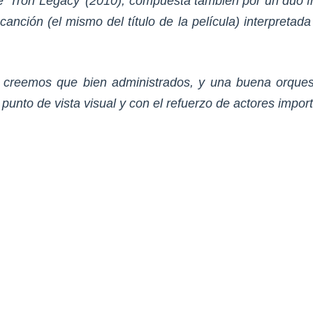
 ‘Tron Legacy’ (2010), compuesta también por un dúo fr
nción (el mismo del título de la película) interpretad
s, creemos que bien administrados, y una buena orque
punto de vista visual y con el refuerzo de actores impor