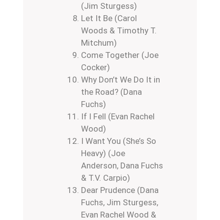
(Jim Sturgess)
Let It Be (Carol
Woods & Timothy T.
Mitchum)
Come Together (Joe
Cocker)
Why Don’t We Do It in
the Road? (Dana
Fuchs)
If I Fell (Evan Rachel
Wood)
I Want You (She’s So
Heavy) (Joe
Anderson, Dana Fuchs
& T.V. Carpio)
Dear Prudence (Dana
Fuchs, Jim Sturgess,
Evan Rachel Wood &