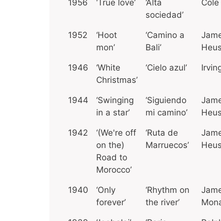
1956
‘True love’
‘Alta
Cole
sociedad’
1952
‘Hoot
‘Camino a
Jame
mon’
Bali’
Heu
1946
‘White
‘Cielo azul’
Irvin
Christmas’
1944
‘Swinging
‘Siguiendo
Jame
in a star’
mi camino’
Heu
1942
‘(We're off
‘Ruta de
Jame
on the)
Marruecos’
Heu
Road to
Morocco’
1940
‘Only
‘Rhythm on
Jame
forever’
the river’
Mon