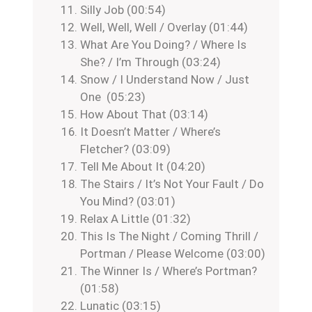
Silly Job (00:54)
Well, Well, Well / Overlay (01:44)
What Are You Doing? / Where Is
She? / I’m Through (03:24)
Snow / I Understand Now / Just
One (05:23)
How About That (03:14)
It Doesn’t Matter / Where’s
Fletcher? (03:09)
Tell Me About It (04:20)
The Stairs / It’s Not Your Fault / Do
You Mind? (03:01)
Relax A Little (01:32)
This Is The Night / Coming Thrill /
Portman / Please Welcome (03:00)
The Winner Is / Where’s Portman?
(01:58)
Lunatic (03:15)