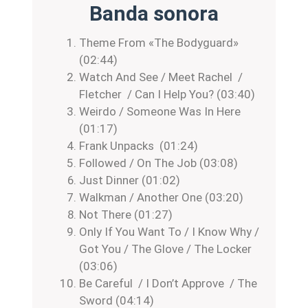
Banda sonora
Theme From «The Bodyguard»
(02:44)
Watch And See / Meet Rachel /
Fletcher / Can I Help You? (03:40)
Weirdo / Someone Was In Here
(01:17)
Frank Unpacks (01:24)
Followed / On The Job (03:08)
Just Dinner (01:02)
Walkman / Another One (03:20)
Not There (01:27)
Only If You Want To / I Know Why /
Got You / The Glove / The Locker
(03:06)
Be Careful / I Don’t Approve / The
Sword (04:14)