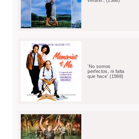
verano', (1988)
'No somos
perfectos, ni falta
que hace' (1988)