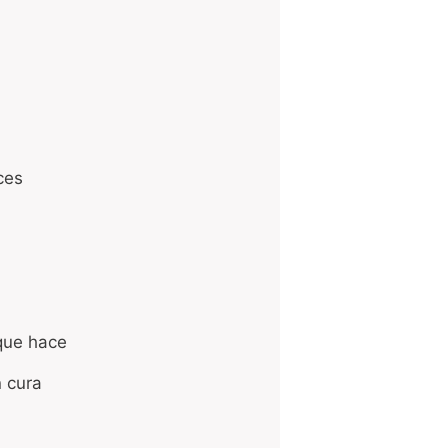
ces
que hace
n cura