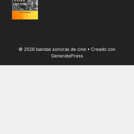
© 2026 bandas sonoras de cine
• Creado con
GeneratePress