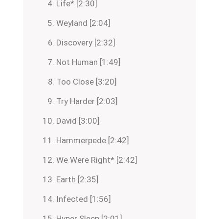
Life* [2:30]
Weyland [2:04]
Discovery [2:32]
Not Human [1:49]
Too Close [3:20]
Try Harder [2:03]
David [3:00]
Hammerpede [2:42]
We Were Right* [2:42]
Earth [2:35]
Infected [1:56]
Hyper Sleep [2:01]