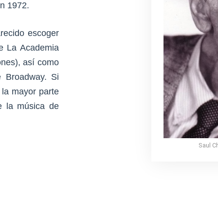
en 1972.
arecido escoger
de La Academia
ones), así como
e Broadway. Si
 la mayor parte
e la música de
Saul C