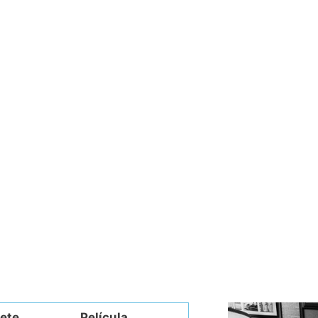
rete
Película