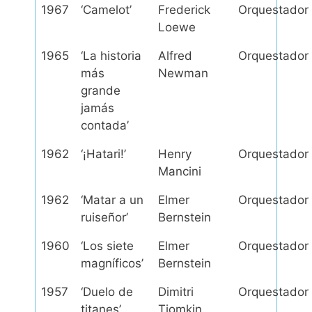
1967
‘Camelot’
Frederick
Orquestador
Loewe
1965
‘La historia
Alfred
Orquestador
más
Newman
grande
jamás
contada’
1962
‘¡Hatari!’
Henry
Orquestador
Mancini
1962
‘Matar a un
Elmer
Orquestador
ruiseñor’
Bernstein
1960
‘Los siete
Elmer
Orquestador
magníficos’
Bernstein
1957
‘Duelo de
Dimitri
Orquestador
titanes’
Tiomkin