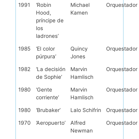
1991
‘Robin
Michael
Orquestador
Hood,
Kamen
príncipe de
los
ladrones’
1985
‘El color
Quincy
Orquestador
púrpura’
Jones
1982
‘La decisión
Marvin
Orquestador
de Sophie’
Hamlisch
1980
‘Gente
Marvin
Orquestador
corriente’
Hamlisch
1980
‘Brubaker’
Lalo Schifrin
Orquestador
1970
‘Aeropuerto’
Alfred
Orquestador
Newman