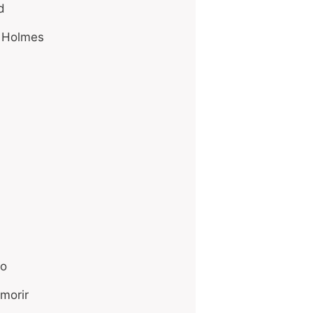
bad
ck Holmes
blo
 morir